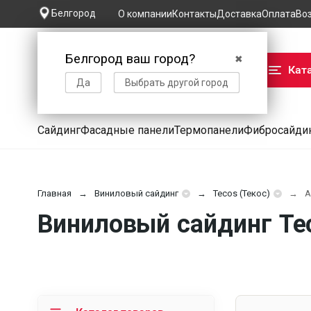
Белгород
О компании
Контакты
Доставка
Оплата
Во
Белгород ваш город?
✖
Кат
Да
Выбрать другой город
Сайдинг
Фасадные панели
Термопанели
Фибросайди
Главная
Виниловый сайдинг
Tecos (Текос)
A
Виниловый сайдинг Tec