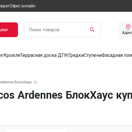
зврат
Офис онлайн
алог
Адре
нг
Кровля
Террасная доска ДПК
Грядки
Ступени
Фасадная пли
rdennes БлокХаус
os Ardennes БлокХаус куп