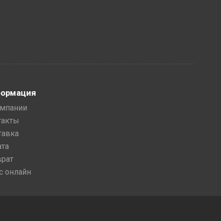
ормация
омпании
такты
тавка
ата
врат
с онлайн