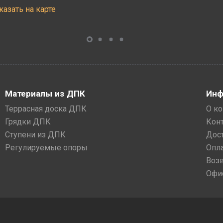
казать на карте
Материалы из ДПК
Инф
Террасная доска ДПК
О к
Грядки ДПК
Кон
Ступени из ДПК
Дос
Регулируемые опоры
Опл
Воз
Офи