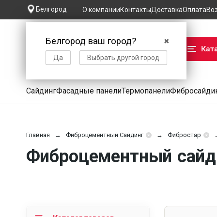
Белгород
О компании
Контакты
Доставка
Оплата
Во
Белгород ваш город?
✖
Кат
Да
Выбрать другой город
Сайдинг
Фасадные панели
Термопанели
Фибросайди
Главная
Фиброцементный Сайдинг
Фибростар
Фиброцементный сайди