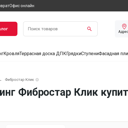
зврат
Офис онлайн
алог
Адре
нг
Кровля
Террасная доска ДПК
Грядки
Ступени
Фасадная пли
Фибростар Клик
нг Фибростар Клик купит