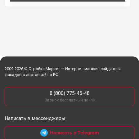
P
M
S
P
E
l
u
e
I
n
a
t
t
P
t
y
e
t
e
i
r
n
f
g
u
s
l
l
2009-2026 © Стройка Маркет — Интернет-магазин сайдинга и
фасадов с доставкой по РФ
s
c
8 (800) 775-45-48
r
Звонок бесплатный по РФ
e
e
Написать в мессенджеры:
n
Написать в Telegram