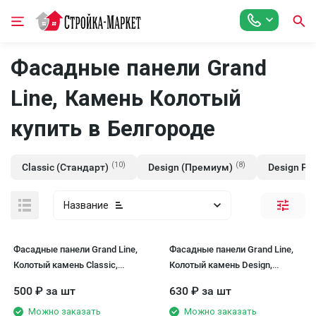
Фасадные панели Grand
Line, Камень Колотый
купить в Белгороде
(10)
(8)
Classic (Стандарт)
Design (Премиум)
Design Plu
Название
Фасадные панели Grand Line,
Фасадные панели Grand Line,
Колотый камень Classic,
Колотый камень Design,
Молочный
Молочный (шов RAL 7006)
500
₽
за шт
630
₽
за шт
Можно заказать
Можно заказать