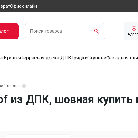
зврат
Офис онлайн
алог
Адре
нг
Кровля
Террасная доска ДПК
Грядки
Ступени
Фасадная пли
hof шовная
of из ДПК, шовная купить 