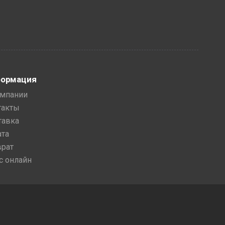
ормация
омпании
такты
тавка
ата
врат
с онлайн