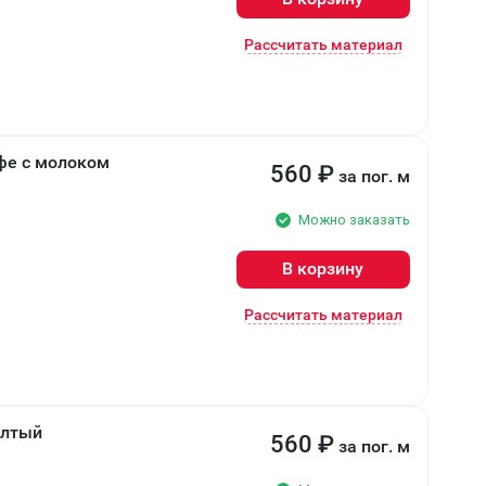
Рассчитать материал
офе с молоком
560
₽
за пог. м
Можно заказать
В корзину
Рассчитать материал
елтый
560
₽
за пог. м