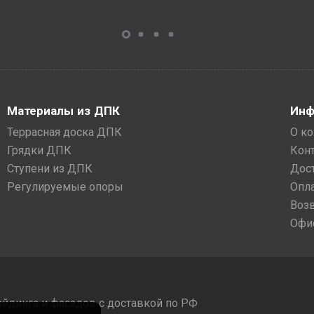
Материалы из ДПК
Инф
Террасная доска ДПК
О к
Грядки ДПК
Кон
Ступени из ДПК
Дос
Регулируемые опоры
Опл
Воз
Офи
айдинга и фасадов с доставкой по РФ