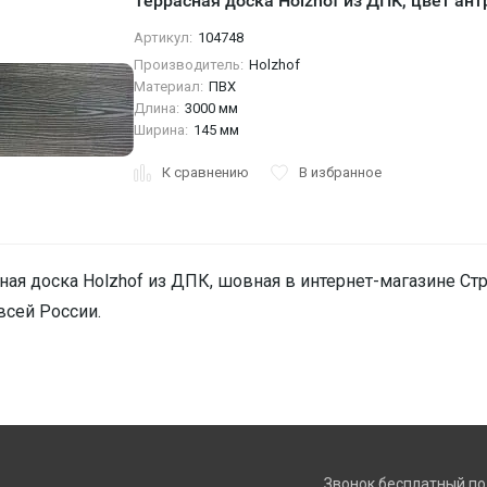
Террасная доска Holzhof из ДПК, цвет ант
Артикул:
104748
Производитель:
Holzhof
Материал:
ПВХ
Длина:
3000 мм
Ширина:
145 мм
К сравнению
В избранное
ная доска Holzhof из ДПК, шовная в интернет-магазине Стр
всей России.
Звонок бесплатный по