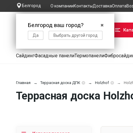
Белгород
О компании
Контакты
Доставка
Оплата
Во
Белгород ваш город?
✖
Кат
Да
Выбрать другой город
Сайдинг
Фасадные панели
Термопанели
Фибросайди
Главная
Террасная доска ДПК
Holzhof
Holz
Террасная доска Holzh