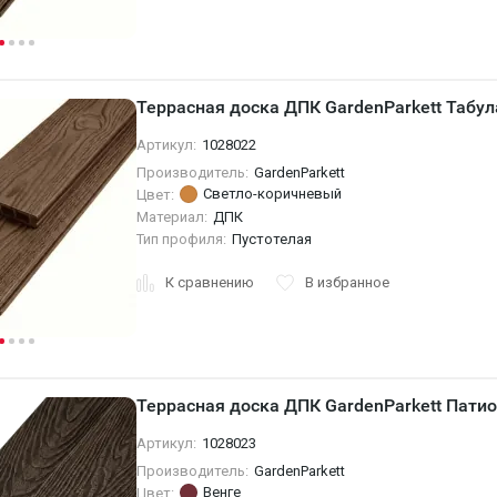
Террасная доска ДПК GardenParkett Табу
Артикул:
1028022
Производитель:
GardenParkett
Светло-коричневый
Цвет:
Материал:
ДПК
Тип профиля:
Пустотелая
К сравнению
В избранное
Террасная доска ДПК GardenParkett Патио
Артикул:
1028023
Производитель:
GardenParkett
Венге
Цвет: