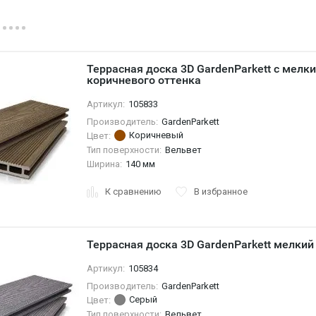
Террасная доска 3D GardenParkett с мелк
коричневого оттенка
Артикул:
105833
Производитель:
GardenParkett
Коричневый
Цвет:
Тип поверхности:
Вельвет
Ширина:
140 мм
К сравнению
В избранное
Террасная доска 3D GardenParkett мелкий
Артикул:
105834
Производитель:
GardenParkett
Серый
Цвет:
Тип поверхности:
Вельвет