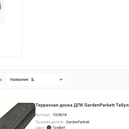
в
ь:
Название
Террасная доска ДПК GardenParkett Табул
Артикул:
1028018
Производитель:
GardenParkett
Графит
Цвет: