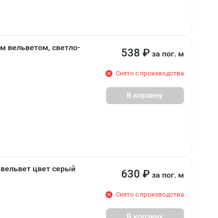
им вельветом, светло-
538
₽
за пог. м
Снято с производства
В корзину
 вельвет цвет серый
630
₽
за пог. м
Снято с производства
В корзину