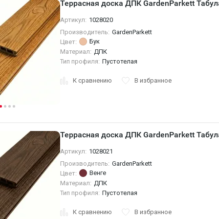
Террасная доска ДПК GardenParkett Табул
Артикул:
1028020
Производитель:
GardenParkett
Бук
Цвет:
Материал:
ДПК
Тип профиля:
Пустотелая
К сравнению
В избранное
Террасная доска ДПК GardenParkett Табул
Артикул:
1028021
Производитель:
GardenParkett
Венге
Цвет:
Материал:
ДПК
Тип профиля:
Пустотелая
К сравнению
В избранное