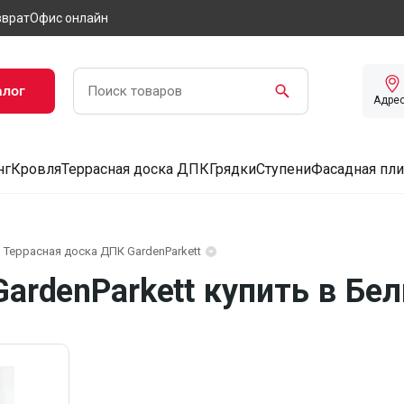
зврат
Офис онлайн
алог
Адре
нг
Кровля
Террасная доска ДПК
Грядки
Ступени
Фасадная пли
Террасная доска ДПК GardenParkett
ardenParkett купить в Бе