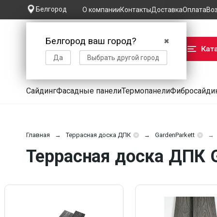
Белгород
О компании
Контакты
Доставка
Оплата
Во
Белгород ваш город?
✖
Кат
Да
Выбрать другой город
Сайдинг
Фасадные панели
Термопанели
Фибросайди
Главная
Террасная доска ДПК
GardenParkett
Террасная доска ДПК G