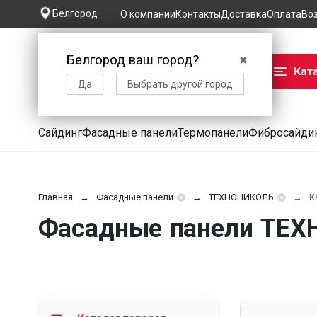
Белгород
О компании
Контакты
Доставка
Оплата
Во
Белгород ваш город?
✖
Кат
Да
Выбрать другой город
Сайдинг
Фасадные панели
Термопанели
Фибросайди
Главная
Фасадные панели
ТЕХНОНИКОЛЬ
К
Фасадные панели ТЕХ