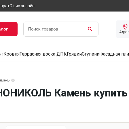
зврат
Офис онлайн
алог
Адре
нг
Кровля
Террасная доска ДПК
Грядки
Ступени
Фасадная пли
амень
НОНИКОЛЬ Камень купить 