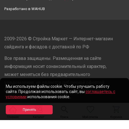
Разработано в
WAHUB
2009-2026 © Стройка Маркет — Интернет-магазин
сайдинга и фасадов с доставкой по РФ
Все права защищены. Размещенная на сайте
информация носит ознакомительный характер,
может меняться без предварительного
уведомления, не является публичной офертой.
Мы используем файлы cookie. Чтобы улучшить работу
ООО «Стройка Маркет» | ОГРН: 1235000079918
сайта. Продолжая использовать сайт, вы
соглашаетесь с
условиями
использования cookie.
Разработано в
WAHUB
Главная
Каталог
Поиск
Мой список
Корзина