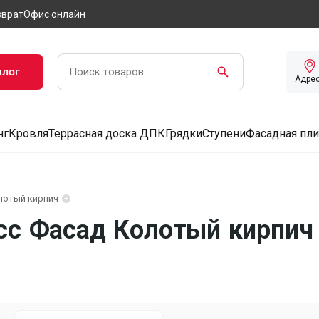
зврат
Офис онлайн
алог
Адре
нг
Кровля
Террасная доска ДПК
Грядки
Ступени
Фасадная пли
лотый кирпич
сс Фасад Колотый кирпич 