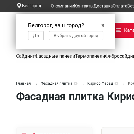
Белгород
О компании
Контакты
Доставка
Оплата
Во
Белгород ваш город?
✖
Кат
Да
Выбрать другой город
Сайдинг
Фасадные панели
Термопанели
Фибросайди
Главная
Фасадная плитка
Кирисс Фасад
Ко
Фасадная плитка Кири