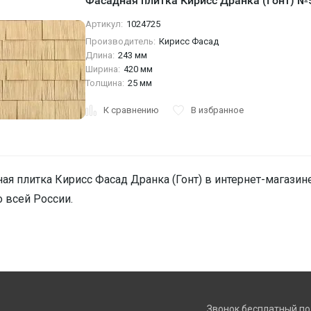
Фасадная плитка Кирисс Дранка (Гонт) №
Артикул:
1024725
Производитель:
Кирисс Фасад
Длина:
243 мм
Ширина:
420 мм
Толщина:
25 мм
К сравнению
В избранное
ая плитка Кирисс Фасад Дранка (Гонт) в интернет-магазине
о всей России.
Звонок бесплатный по