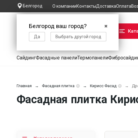
Белгород
О компании
Контакты
Доставка
Оплата
Во
Белгород ваш город?
✖
Кат
Да
Выбрать другой город
Сайдинг
Фасадные панели
Термопанели
Фибросайди
Главная
Фасадная плитка
Кирисс Фасад
Дра
Фасадная плитка Кирис