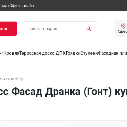
зврат
Офис онлайн
алог
Адре
нг
Кровля
Террасная доска ДПК
Грядки
Ступени
Фасадная пли
нка (Гонт)
с Фасад Дранка (Гонт) ку