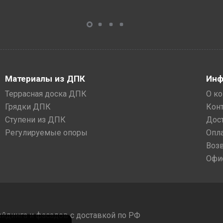
Материалы из ДПК
Инф
Террасная доска ДПК
О к
Грядки ДПК
Кон
Ступени из ДПК
Дос
Регулируемые опоры
Опл
Воз
Офи
айдинга и фасадов с доставкой по РФ