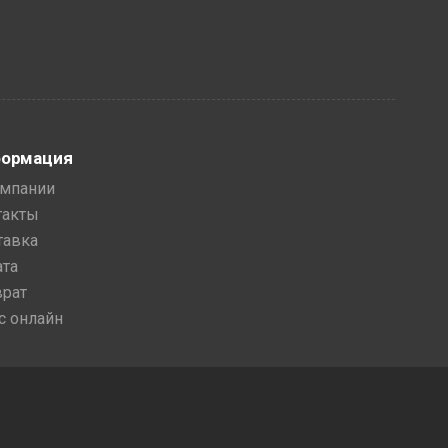
ормация
омпании
такты
тавка
ата
врат
с онлайн