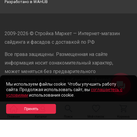
Разработано в
WAHUB
2009-2026 © Стройка Маркет — Интернет-магазин
сайдинга и фасадов с доставкой по РФ
Все права защищены. Размещенная на сайте
информация носит ознакомительный характер,
может меняться без предварительного
уведомления, не является публичной офертой.
Мы используем файлы cookie. Чтобы улучшить работу
ООО «Стройка Маркет» | ОГРН: 1235000079918
сайта. Продолжая использовать сайт, вы
соглашаетесь с
условиями
использования cookie.
Разработано в
WAHUB
Главная
Каталог
Поиск
Мой список
Корзина