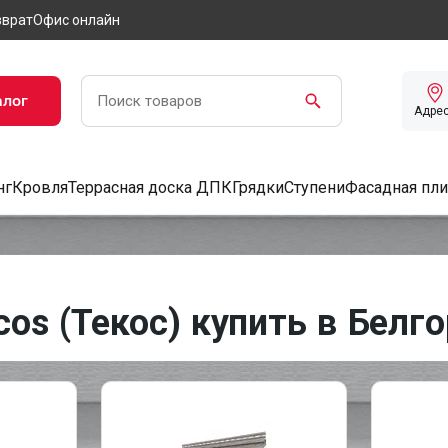
зврат
Офис онлайн
алог
Адре
нг
Кровля
Террасная доска ДПК
Грядки
Ступени
Фасадная пли
os (Текос) купить в Белг