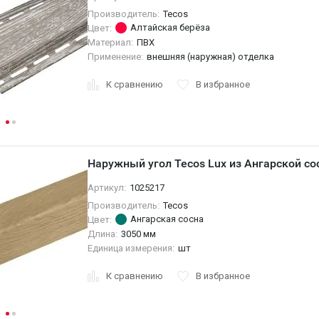
Производитель:
Tecos
Алтайская берёза
Цвет:
Материал:
ПВХ
Применение:
внешняя (наружная) отделка
К сравнению
В избранное
Наружный угол Tecos Lux из Ангарской с
Артикул:
1025217
Производитель:
Tecos
Ангарская сосна
Цвет:
Длина:
3050 мм
Единица измерения:
шт
К сравнению
В избранное