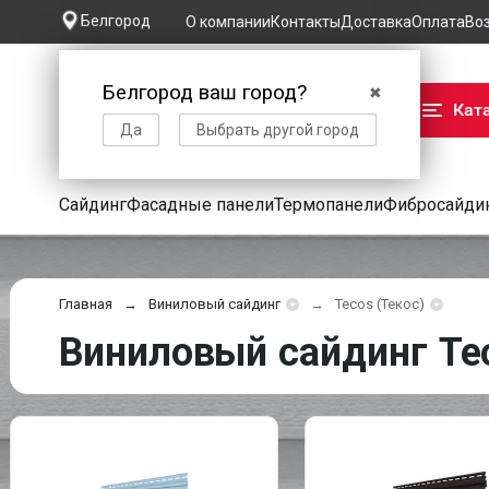
Белгород
О компании
Контакты
Доставка
Оплата
Во
Белгород ваш город?
✖
Кат
Да
Выбрать другой город
Сайдинг
Фасадные панели
Термопанели
Фибросайди
Главная
Виниловый сайдинг
Tecos (Текос)
Виниловый сайдинг Tec