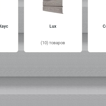
Хаус
Lux
С
в
(10) товаров