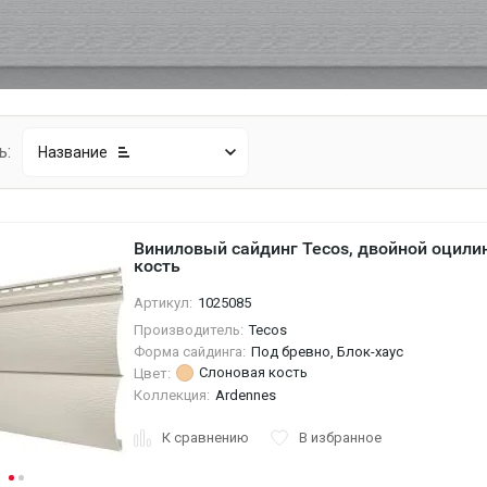
ь:
Название
Виниловый сайдинг Tecos, двойной оцили
кость
Артикул:
1025085
Производитель:
Tecos
Форма сайдинга:
Под бревно, Блок-хаус
Слоновая кость
Цвет:
Коллекция:
Ardennes
К сравнению
В избранное