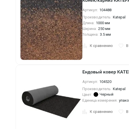
Конек/карниз KATEP
Артикул:
104488
Производитель:
Katepal
Длина:
1000 мм
Ширина:
250 мм
Толщина:
3.5 мм
К сравнению
В
Ендовый ковер KATEP
Артикул:
104520
Производитель:
Katepal
Черный
Цвет:
Единица измерения:
упак
К сравнению
В