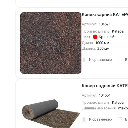
Конек/карниз KATEPA
Артикул:
104521
Производитель:
Katepal
Красный
Цвет:
Длина:
1000 мм
Ширина:
250 мм
К сравнению
В
Ковер ендовый KATEP
Артикул:
104551
Производитель:
Katepal
Единица измерения:
упак
К сравнению
В