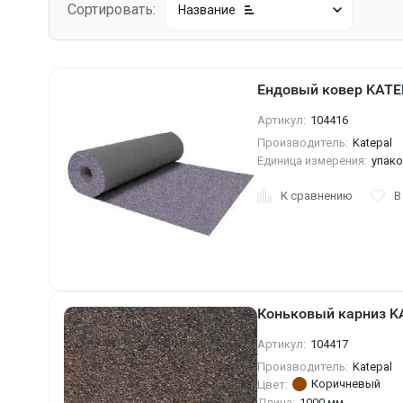
Сортировать:
Название
Ендовый ковер KATEP
Артикул:
104416
Производитель:
Katepal
Единица измерения:
упак
К сравнению
В
Коньковый карниз K
Артикул:
104417
Производитель:
Katepal
Коричневый
Цвет:
Длина:
1000 мм