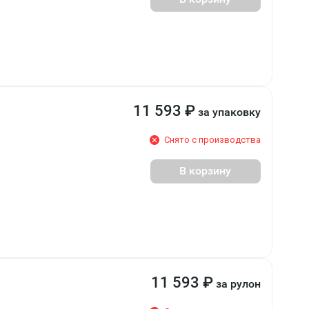
11 593
₽
за упаковку
Снято с производства
В корзину
11 593
₽
за рулон