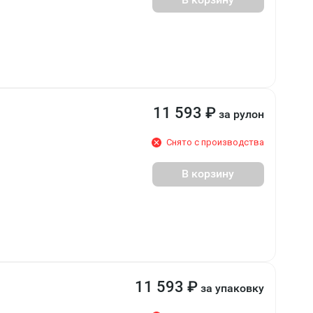
11 593
₽
за рулон
Снято с производства
В корзину
11 593
₽
за упаковку