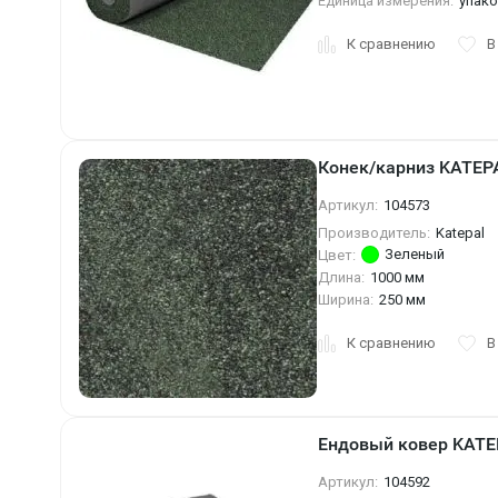
Единица измерения:
упак
К сравнению
В
Конек/карниз KATEP
Артикул:
104573
Производитель:
Katepal
Зеленый
Цвет:
Длина:
1000 мм
Ширина:
250 мм
К сравнению
В
Ендовый ковер KATEP
Артикул:
104592