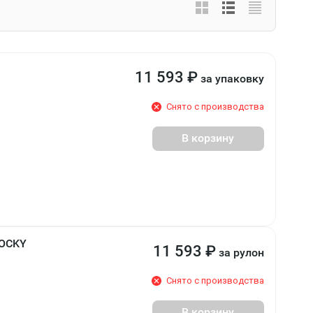
11 593
₽
за упаковку
Снято с производства
В корзину
ROCKY
11 593
₽
за рулон
Снято с производства
В корзину