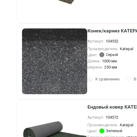
Конек/карниз KATEP
Артикул:
104552
Производитель:
Katepal
Серый
Цвет:
Длина:
1000 мм
Ширина:
250 мм
К сравнению
В
Ендовый ковер KATEP
Артикул:
104572
Производитель:
Katepal
Зеленый
Цвет: