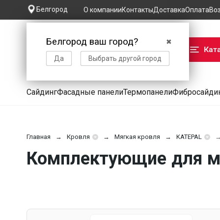
Белгород
О компании
Контакты
Доставка
Оплата
Во
Белгород ваш город?
✖
Кат
Да
Выбрать другой город
Сайдинг
Фасадные панели
Термопанели
Фибросайди
Главная
Кровля
Мягкая кровля
KATEPAL
Комплектующие для мя