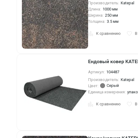
Производитель:
Katepal
Длина:
1000 мм
Ширина:
250 мм
Толщина:
3.5 мм
К сравнению
В
Ендовый ковер KATEP
Артикул:
104487
Производитель:
Katepal
Серый
Цвет:
Единица измерения:
упак
К сравнению
В