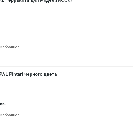
AL Терракота для модели ROCKY
 избранное
AL Pintari черного цвета
овка
 избранное