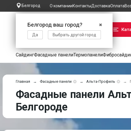
Белгород
О компании
Контакты
Доставка
Оплата
Во
Белгород ваш город?
✖
Кат
Да
Выбрать другой город
Сайдинг
Фасадные панели
Термопанели
Фибросайди
Главная
Фасадные панели
Альта-Профиль
Фасадные панели Альт
Белгороде