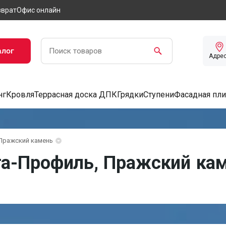
зврат
Офис онлайн
алог
Адре
нг
Кровля
Террасная доска ДПК
Грядки
Ступени
Фасадная пли
Пражский камень
а-Профиль, Пражский кам