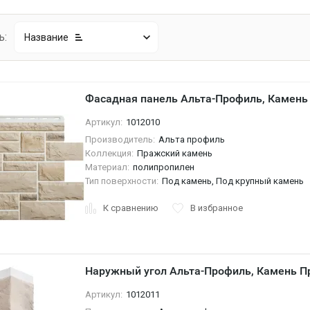
ь:
Название
Фасадная панель Альта-Профиль, Камень
Артикул:
1012010
Производитель:
Альта профиль
Коллекция:
Пражский камень
Материал:
полипропилен
Тип поверхности:
Под камень, Под крупный камень
К сравнению
В избранное
Наружный угол Альта-Профиль, Камень П
Артикул:
1012011